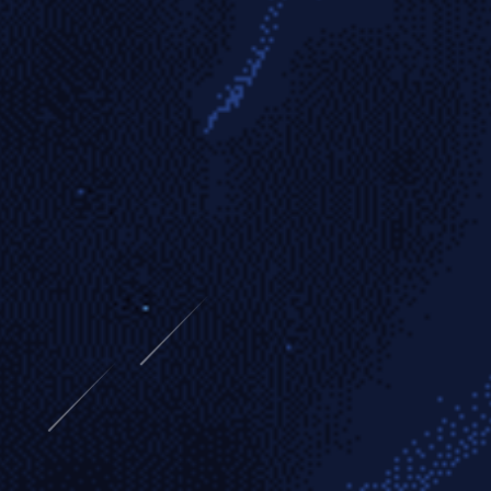
然而，围绕他是否能成功进入
更高强度的比赛节奏。此外
力，以实现自己的职业梦想
2、前四名稳定
值得注意的是，在此次模拟
中，不仅有迪班萨，还有两
是球队重建或争冠阶段不可
这种稳定性给各支球队带来
融入球队体系。同时，这种
被关注。
当然，这种稳定性背后也隐
可能会变得复杂。因此，各