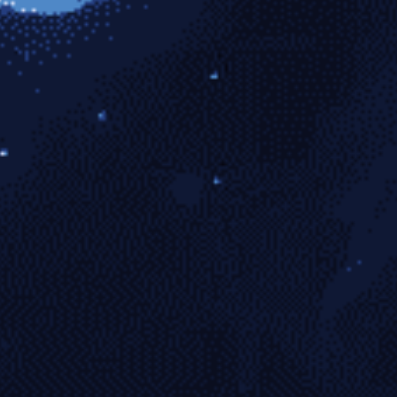
This indicates that the upc
complex landscape while k
强大的阵容。未来的发展动向
足功课！
分享到：
上一篇
狼队瞄准23岁奥地利门将波尔斯