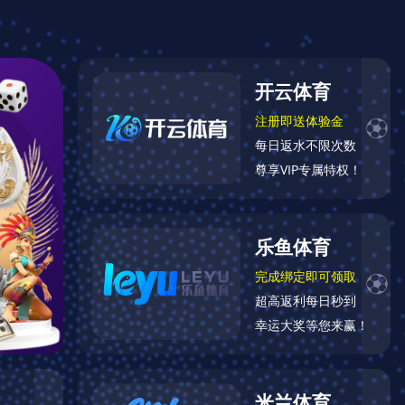
App
公司
体育
注册入口
简介
热讯
观看更便捷
供多终端支持、高清视频、