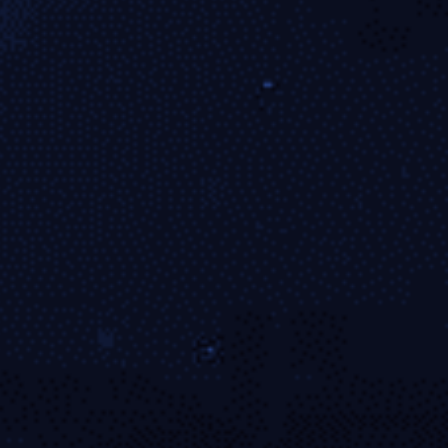
为
球队主帅对球队核心球员戴维斯...
痛
深感悲痛向其家人致以诚挚慰...
功逆
出色的客场表现成功逆袭对手，展...
方
能力同样重要。底特律活塞队以...