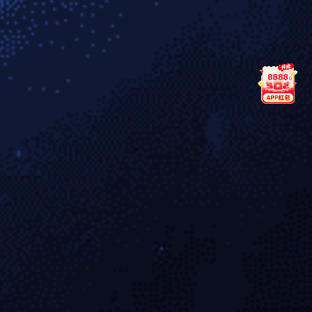
。这背后的原因主要包括对自
前自身条件尚未达到NBA职
多经验。他们希望借助大学联
短期内看似减少了参与竞争，
停追逐梦想。而这些因素不仅
当考虑如何帮助这些年轻人才
晓，新一届状元迪班萨已经初步
签出现混乱，多支球队需要重