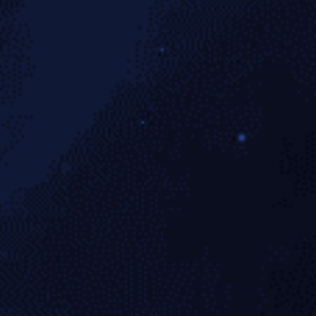
oming draft will be unpredictable and fraught with intrigue
eeping an eye on emerging talent, ensuring they make info
将直接影响NBA联盟格局，各方皆需高度重视，并做好相应准
特…
意