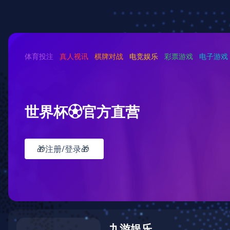
博亚体育
连接你的赛事视野，打造