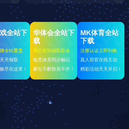
秀结果揭晓，状元迪班萨的地
陷入混乱，多名潜力新星纷纷
念。在本文中，我们将从多个
为读者提供全面深入的分析。
业人士惊叹，不仅得分能力出
成为未来明星球员的一切素
理素质和技术水平。在与其他
在模拟选秀中稳居首位几乎已