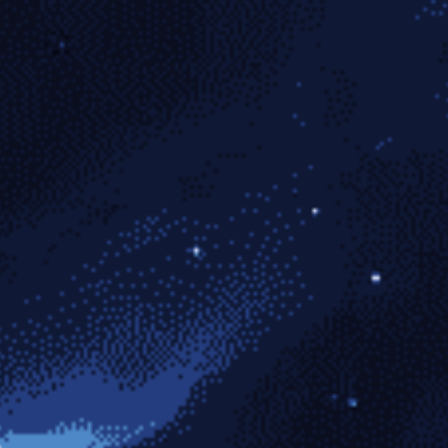
随着试训阶段结束，多名原
身实力认知不足，以及希望继
业水准，因此选择暂缓进入
此外，还有一些球员则是在
赛的平台进一步提高竞技水
但长期来看却可能为他们铺
最后，也有部分球员受到外
影响个人发展，也对整个联
克服困境，实现自己的篮球
总结：
综上所述，近期篮球圈内关于
确立，而前四名保持不变则
新审视自身战略，而多名新